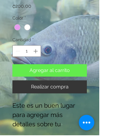
Precio
₡200,00
Color
*
Cantidad
*
Agregar al carrito
Realizar compra
Este es un buen lugar 
para agregar más 
detalles sobre tu 
producto, como los 